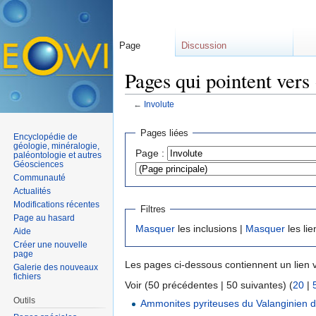
Page
Discussion
Pages qui pointent vers 
←
Involute
Aller à :
navigation
,
rechercher
Pages liées
Encyclopédie de
géologie, minéralogie,
Page :
paléontologie et autres
Géosciences
Communauté
Actualités
Modifications récentes
Filtres
Page au hasard
Masquer
les inclusions |
Masquer
les lie
Aide
Créer une nouvelle
page
Les pages ci-dessous contiennent un lien 
Galerie des nouveaux
fichiers
Voir (50 précédentes | 50 suivantes) (
20
|
Outils
Ammonites pyriteuses du Valanginien 