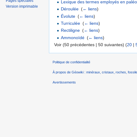
Pages spéciales
Lexique des termes employés en paléon
Version imprimable
Déroulée
‎
(
← liens
)
Évolute
‎
(
← liens
)
Turriculée
‎
(
← liens
)
Rectiligne
‎
(
← liens
)
Ammonoïdé
‎
(
← liens
)
Voir (50 précédentes | 50 suivantes) (
20
|
Politique de confidentialité
À propos de Géowiki : minéraux, cristaux, roches, fossile
Avertissements