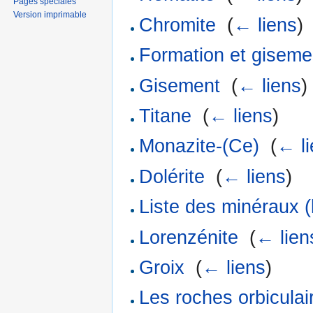
Pages spéciales
Version imprimable
Chromite
‎
(
← liens
)
Formation et giseme
Gisement
‎
(
← liens
)
Titane
‎
(
← liens
)
Monazite-(Ce)
‎
(
← l
Dolérite
‎
(
← liens
)
Liste des minéraux (l
Lorenzénite
‎
(
← lien
Groix
‎
(
← liens
)
Les roches orbiculai