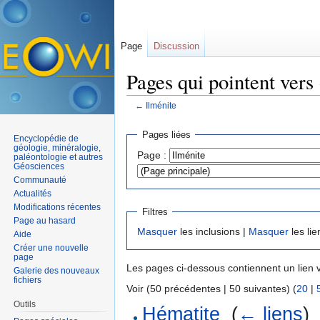
Page
Discussion
Pages qui pointent vers
←
Ilménite
Aller à :
navigation
,
rechercher
Pages liées
Encyclopédie de
géologie, minéralogie,
Page :
paléontologie et autres
Géosciences
Communauté
Actualités
Modifications récentes
Filtres
Page au hasard
Masquer
les inclusions |
Masquer
les lie
Aide
Créer une nouvelle
page
Les pages ci-dessous contiennent un lien 
Galerie des nouveaux
fichiers
Voir (50 précédentes | 50 suivantes) (
20
|
Outils
Hématite
‎
(
← liens
)