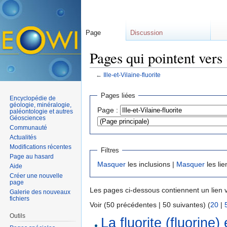
Page
Discussion
Pages qui pointent vers 
←
Ille-et-Vilaine-fluorite
Aller à :
navigation
,
rechercher
Pages liées
Encyclopédie de
géologie, minéralogie,
Page :
paléontologie et autres
Géosciences
Communauté
Actualités
Modifications récentes
Filtres
Page au hasard
Masquer
les inclusions |
Masquer
les lie
Aide
Créer une nouvelle
page
Les pages ci-dessous contiennent un lien 
Galerie des nouveaux
fichiers
Voir (50 précédentes | 50 suivantes) (
20
|
Outils
La fluorite (fluorine