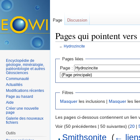
Page
Discussion
Pages qui pointent vers
←
Hydrozincite
Aller à :
navigation
,
rechercher
Pages liées
Encyclopédie de
géologie, minéralogie,
Page :
paléontologie et autres
Géosciences
Communauté
Actualités
Modifications récentes
Filtres
Page au hasard
Masquer
les inclusions |
Masquer
les lie
Aide
Créer une nouvelle
page
Les pages ci-dessous contiennent un lien 
Galerie des nouveaux
fichiers
Voir (50 précédentes | 50 suivantes) (
20
|
Outils
Smithsonite
‎
(
← lien