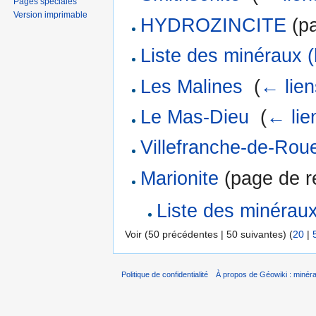
Pages spéciales
Version imprimable
HYDROZINCITE
(pa
Liste des minéraux (
Les Malines
‎
(
← lien
Le Mas-Dieu
‎
(
← lie
Villefranche-de-Rou
Marionite
(page de re
Liste des minéraux
Voir (50 précédentes | 50 suivantes) (
20
|
Politique de confidentialité
À propos de Géowiki : minérau