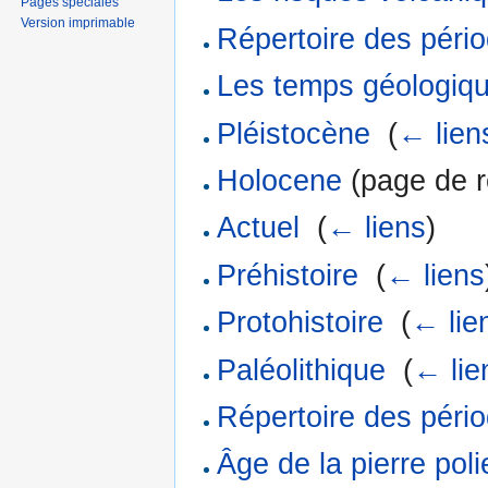
Pages spéciales
Version imprimable
Répertoire des péri
Les temps géologiq
Pléistocène
‎
(
← lien
Holocene
(page de re
Actuel
‎
(
← liens
)
Préhistoire
‎
(
← liens
Protohistoire
‎
(
← lie
Paléolithique
‎
(
← lie
Répertoire des pério
Âge de la pierre poli