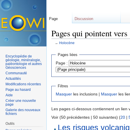
Page
Discussion
Pages qui pointent vers
←
Holocène
Aller à :
navigation
,
rechercher
Pages liées
Encyclopédie de
géologie, minéralogie,
Page :
paléontologie et autres
Géosciences
Communauté
Actualités
Modifications récentes
Filtres
Page au hasard
Masquer
les inclusions |
Masquer
les lie
Aide
Créer une nouvelle
page
Les pages ci-dessous contiennent un lien 
Galerie des nouveaux
fichiers
Voir (50 précédentes | 50 suivantes) (
20
|
Outils
Les risques volcani