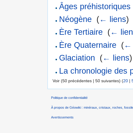
Âges préhistoriques
Néogène
‎
(
← liens
)
Ère Tertiaire
‎
(
← lie
Ère Quaternaire
‎
(
← 
Glaciation
‎
(
← liens
)
La chronologie des 
Voir (50 précédentes | 50 suivantes) (
20
|
Politique de confidentialité
À propos de Géowiki : minéraux, cristaux, roches, fossile
Avertissements