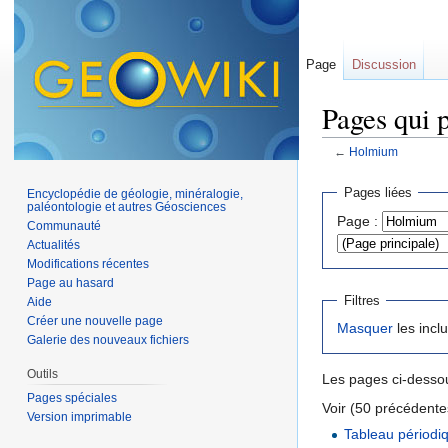
Page
Discussion
Pages qui 
←
Holmium
Aller à :
navigation
,
Pages liées
Encyclopédie de géologie, minéralogie,
paléontologie et autres Géosciences
Page :
Communauté
Actualités
Modifications récentes
Page au hasard
Filtres
Aide
Créer une nouvelle page
Masquer
les incl
Galerie des nouveaux fichiers
Outils
Les pages ci-dessou
Pages spéciales
Voir (50 précédentes
Version imprimable
Tableau périodi