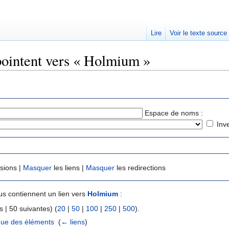
Lire
Voir le texte source
pointent vers « Holmium »
rechercher
Espace de noms :
Inv
usions |
Masquer
les liens |
Masquer
les redirections
s contiennent un lien vers
Holmium
:
 | 50 suivantes) (
20
|
50
|
100
|
250
|
500
).
que des éléments
‎
(
← liens
)