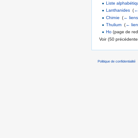
Liste alphabéti
Lanthanides
‎
(
←
Chimie
‎
(
← lien
Thulium
‎
(
← lie
Ho
(page de redi
Voir (50 précédentes
Politique de confidentialité