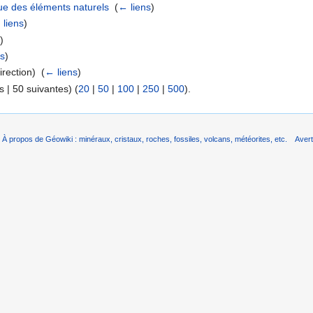
que des éléments naturels
‎
(
← liens
)
 liens
)
s
)
ns
)
rection) ‎
(
← liens
)
 | 50 suivantes) (
20
|
50
|
100
|
250
|
500
).
À propos de Géowiki : minéraux, cristaux, roches, fossiles, volcans, météorites, etc.
Aver