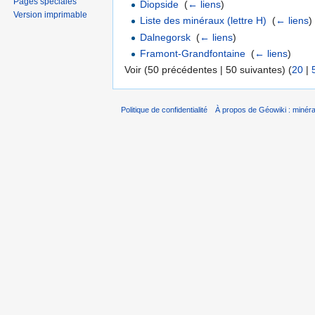
Pages spéciales
Diopside
‎
(
← liens
)
Version imprimable
Liste des minéraux (lettre H)
‎
(
← liens
)
Dalnegorsk
‎
(
← liens
)
Framont-Grandfontaine
‎
(
← liens
)
Voir (50 précédentes | 50 suivantes) (
20
|
Politique de confidentialité
À propos de Géowiki : minérau