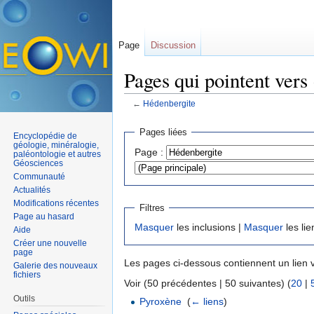
Page
Discussion
Pages qui pointent vers
←
Hédenbergite
Aller à :
navigation
,
rechercher
Pages liées
Encyclopédie de
géologie, minéralogie,
Page :
paléontologie et autres
Géosciences
Communauté
Actualités
Modifications récentes
Filtres
Page au hasard
Masquer
les inclusions |
Masquer
les lie
Aide
Créer une nouvelle
page
Les pages ci-dessous contiennent un lien 
Galerie des nouveaux
fichiers
Voir (50 précédentes | 50 suivantes) (
20
|
Outils
Pyroxène
‎
(
← liens
)