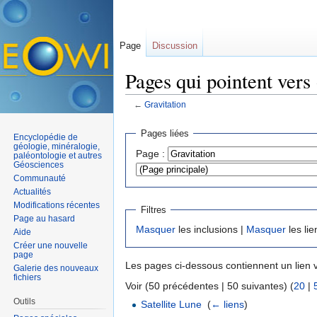
Page
Discussion
Pages qui pointent vers
←
Gravitation
Aller à :
navigation
,
rechercher
Pages liées
Encyclopédie de
géologie, minéralogie,
Page :
paléontologie et autres
Géosciences
Communauté
Actualités
Modifications récentes
Filtres
Page au hasard
Masquer
les inclusions |
Masquer
les lie
Aide
Créer une nouvelle
page
Les pages ci-dessous contiennent un lien 
Galerie des nouveaux
fichiers
Voir (50 précédentes | 50 suivantes) (
20
|
Outils
Satellite Lune
‎
(
← liens
)