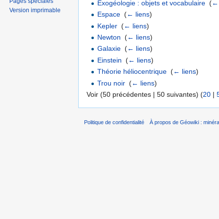
Pages spéciales
Exogéologie : objets et vocabulaire
‎
(
← 
Version imprimable
Espace
‎
(
← liens
)
Kepler
‎
(
← liens
)
Newton
‎
(
← liens
)
Galaxie
‎
(
← liens
)
Einstein
‎
(
← liens
)
Théorie héliocentrique
‎
(
← liens
)
Trou noir
‎
(
← liens
)
Voir (50 précédentes | 50 suivantes) (
20
|
Politique de confidentialité
À propos de Géowiki : minérau