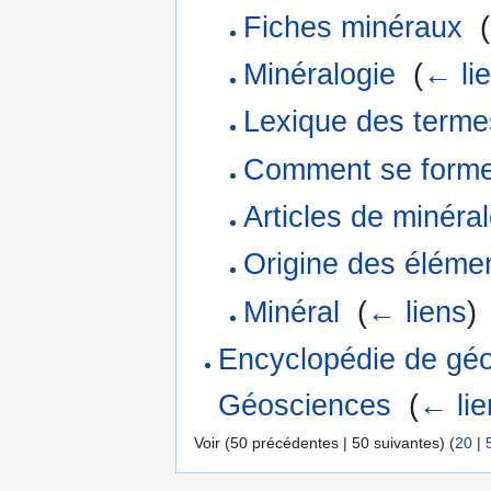
Fiches minéraux
‎
(
Minéralogie
‎
(
← li
Lexique des terme
Comment se formen
Articles de minéra
Origine des éléme
Minéral
‎
(
← liens
)
Encyclopédie de géol
Géosciences
‎
(
← lie
Voir (50 précédentes | 50 suivantes) (
20
|