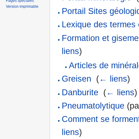
Pages spéciales
Version imprimable
Portail Sites géolog
Lexique des termes 
Formation et giseme
liens
)
Articles de minéra
Greisen
‎
(
← liens
)
Danburite
‎
(
← liens
)
Pneumatolytique
(pa
Comment se forment
liens
)