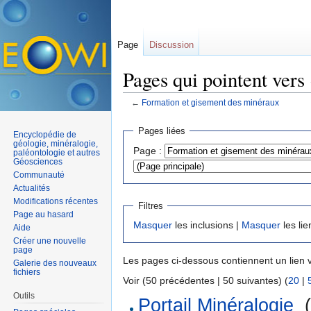
Page
Discussion
Pages qui pointent vers
←
Formation et gisement des minéraux
Aller à :
navigation
,
rechercher
Pages liées
Encyclopédie de
géologie, minéralogie,
Page :
paléontologie et autres
Géosciences
Communauté
Actualités
Modifications récentes
Filtres
Page au hasard
Masquer
les inclusions |
Masquer
les lie
Aide
Créer une nouvelle
page
Les pages ci-dessous contiennent un lien 
Galerie des nouveaux
fichiers
Voir (50 précédentes | 50 suivantes) (
20
|
Outils
Portail Minéralogie
‎