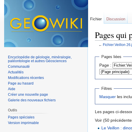
Fichier
Discussion
Pages qui p
←
Fichier:Veillon 26.
Aller à :
navigation
,
Pages liées
Encyclopédie de géologie, minéralogie,
paléontologie et autres Géosciences
Page :
Communauté
Actualités
Modifications récentes
Page au hasard
Filtres
Aide
Créer une nouvelle page
Masquer
les incl
Galerie des nouveaux fichiers
Outils
Les pages ci-dessou
Pages spéciales
Voir (50 précédentes
Version imprimable
Le Veillon : dino