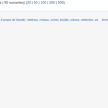
 | 50 suivantes) (
20
|
50
|
100
|
250
|
500
).
À propos de Géowiki : minéraux, cristaux, roches, fossiles, volcans, météorites, etc.
Aver