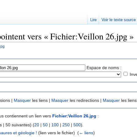
Lire
Voir le texte source
ointent vers « Fichier:Veillon 26.jpg »
jpg
rechercher
Espace de noms :
Inv
usions |
Masquer
les liens |
Masquer
les redirections |
Masquer
les liens
s contiennent un lien vers
Fichier:Veillon 26.jpg
:
 | 50 suivantes) (
20
|
50
|
100
|
250
|
500
).
saures et géologie !
(lien vers le fichier) ‎
(
← liens
)