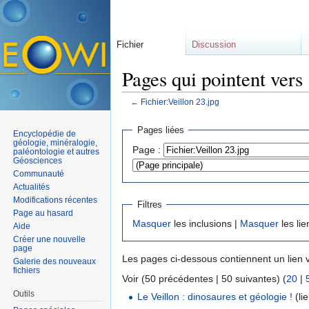
Fichier
Discussion
Pages qui pointent vers 
←
Fichier:Veillon 23.jpg
Aller à :
navigation
,
rechercher
Pages liées
Encyclopédie de
géologie, minéralogie,
Page :
paléontologie et autres
Géosciences
Communauté
Actualités
Modifications récentes
Filtres
Page au hasard
Masquer
les inclusions |
Masquer
les lie
Aide
Créer une nouvelle
page
Les pages ci-dessous contiennent un lien 
Galerie des nouveaux
fichiers
Voir (50 précédentes | 50 suivantes) (
20
|
Outils
Le Veillon : dinosaures et géologie !
(lie