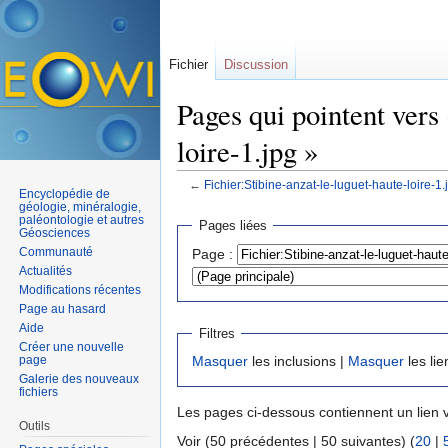
Fichier
Discussion
Pages qui pointent vers
loire-1.jpg »
←
Fichier:Stibine-anzat-le-luguet-haute-loire-1.
Encyclopédie de
Aller à :
navigation
,
rechercher
géologie, minéralogie,
paléontologie et autres
Pages liées
Géosciences
Communauté
Page :
Actualités
Modifications récentes
Page au hasard
Aide
Filtres
Créer une nouvelle
page
Masquer
les inclusions |
Masquer
les lie
Galerie des nouveaux
fichiers
Les pages ci-dessous contiennent un lien 
Outils
Voir (50 précédentes | 50 suivantes) (
20
|