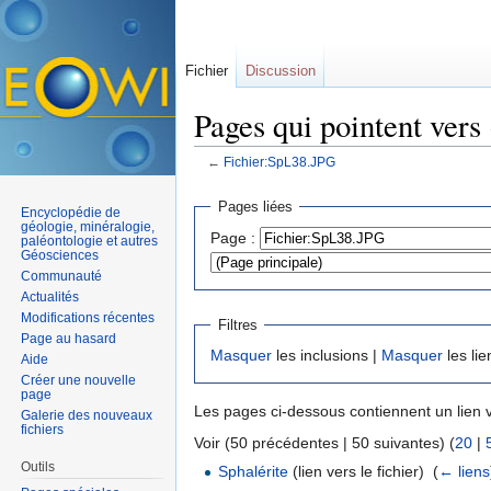
Fichier
Discussion
Pages qui pointent ver
←
Fichier:SpL38.JPG
Aller à :
navigation
,
rechercher
Pages liées
Encyclopédie de
géologie, minéralogie,
Page :
paléontologie et autres
Géosciences
Communauté
Actualités
Modifications récentes
Filtres
Page au hasard
Masquer
les inclusions |
Masquer
les lie
Aide
Créer une nouvelle
page
Les pages ci-dessous contiennent un lien 
Galerie des nouveaux
fichiers
Voir (50 précédentes | 50 suivantes) (
20
|
Outils
Sphalérite
(lien vers le fichier) ‎
(
← liens