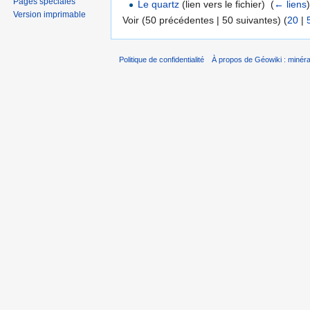
Pages spéciales
Le quartz
(lien vers le fichier) ‎
(
← liens
Version imprimable
Voir (50 précédentes | 50 suivantes) (
20
|
Politique de confidentialité
À propos de Géowiki : minérau