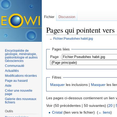
Fichier
Discussion
Pages qui pointent vers
←
Fichier:Pseudohex habit.jpg
Aller à :
navigation
,
rechercher
Pages liées
Encyclopédie de
géologie, minéralogie,
Page :
paléontologie et autres
Géosciences
Communauté
Actualités
Modifications récentes
Filtres
Page au hasard
Masquer
les inclusions |
Masquer
les lie
Aide
Créer une nouvelle
page
Les pages ci-dessous contiennent un lien 
Galerie des nouveaux
fichiers
Voir (50 précédentes | 50 suivantes) (
20
|
Outils
Cristal
(lien vers le fichier) ‎
(
← liens
)