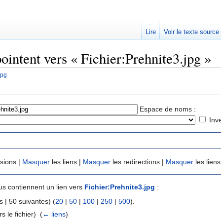
Lire
Voir le texte source
ointent vers « Fichier:Prehnite3.jpg »
jpg
rechercher
Espace de noms :
Inv
usions |
Masquer
les liens |
Masquer
les redirections |
Masquer
les liens
s contiennent un lien vers
Fichier:Prehnite3.jpg
:
 | 50 suivantes) (
20
|
50
|
100
|
250
|
500
).
s le fichier) ‎
(
← liens
)