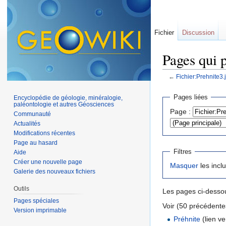
Fichier
Discussion
Pages qui p
←
Fichier:Prehnite3.
Aller à :
navigation
,
Pages liées
Encyclopédie de géologie, minéralogie,
paléontologie et autres Géosciences
Page :
Communauté
Actualités
Modifications récentes
Page au hasard
Filtres
Aide
Créer une nouvelle page
Masquer
les incl
Galerie des nouveaux fichiers
Outils
Les pages ci-dessou
Pages spéciales
Voir (50 précédentes
Version imprimable
Préhnite
(lien ver