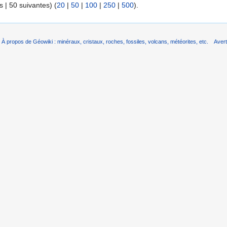
 | 50 suivantes) (
20
|
50
|
100
|
250
|
500
).
À propos de Géowiki : minéraux, cristaux, roches, fossiles, volcans, météorites, etc.
Aver