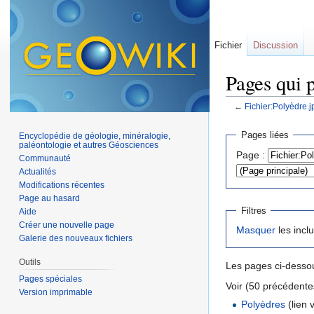
Fichier
Discussion
Pages qui p
←
Fichier:Polyèdre.j
Aller à :
navigation
,
Pages liées
Encyclopédie de géologie, minéralogie,
paléontologie et autres Géosciences
Page :
Communauté
Actualités
Modifications récentes
Page au hasard
Filtres
Aide
Créer une nouvelle page
Masquer
les incl
Galerie des nouveaux fichiers
Outils
Les pages ci-dessou
Pages spéciales
Voir (50 précédentes
Version imprimable
Polyèdres
(lien v