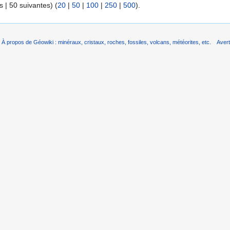
 | 50 suivantes) (
20
|
50
|
100
|
250
|
500
).
À propos de Géowiki : minéraux, cristaux, roches, fossiles, volcans, météorites, etc.
Aver