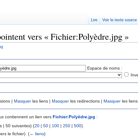
Lire
Voir le texte source
ointent vers « Fichier:Polyèdre.jpg »
pg
rechercher
Espace de noms :
Inv
usions |
Masquer
les liens |
Masquer
les redirections |
Masquer
les liens
s contiennent un lien vers
Fichier:Polyèdre.jpg
:
 | 50 suivantes) (
20
|
50
|
100
|
250
|
500
).
ers le fichier) ‎
(
← liens
)