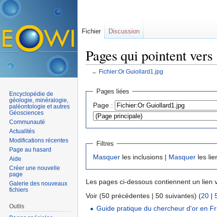
Fichier
Discussion
Pages qui pointent vers
←
Fichier:Or Guiollard1.jpg
Aller à :
navigation
,
rechercher
Pages liées
Encyclopédie de
géologie, minéralogie,
Page :
paléontologie et autres
Géosciences
Communauté
Actualités
Modifications récentes
Filtres
Page au hasard
Masquer
les inclusions |
Masquer
les lie
Aide
Créer une nouvelle
page
Les pages ci-dessous contiennent un lien 
Galerie des nouveaux
fichiers
Voir (50 précédentes | 50 suivantes) (
20
|
Outils
Guide pratique du chercheur d'or en F