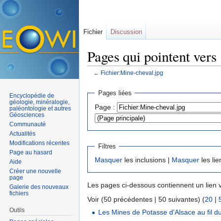
Fichier
Discussion
Pages qui pointent vers
←
Fichier:Mine-cheval.jpg
Aller à :
navigation
,
rechercher
Pages liées
Encyclopédie de
géologie, minéralogie,
Page :
paléontologie et autres
Géosciences
Communauté
Actualités
Modifications récentes
Filtres
Page au hasard
Masquer
les inclusions |
Masquer
les lie
Aide
Créer une nouvelle
page
Les pages ci-dessous contiennent un lien 
Galerie des nouveaux
fichiers
Voir (50 précédentes | 50 suivantes) (
20
|
Outils
Les Mines de Potasse d'Alsace au fil d