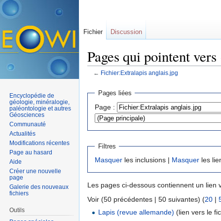
Fichier
Discussion
Pages qui pointent vers 
←
Fichier:Extralapis anglais.jpg
Aller à :
navigation
,
rechercher
Pages liées
Encyclopédie de
géologie, minéralogie,
Page :
paléontologie et autres
Géosciences
Communauté
Actualités
Modifications récentes
Filtres
Page au hasard
Masquer
les inclusions |
Masquer
les lie
Aide
Créer une nouvelle
page
Les pages ci-dessous contiennent un lien 
Galerie des nouveaux
fichiers
Voir (50 précédentes | 50 suivantes) (
20
|
Outils
Lapis (revue allemande)
(lien vers le fic