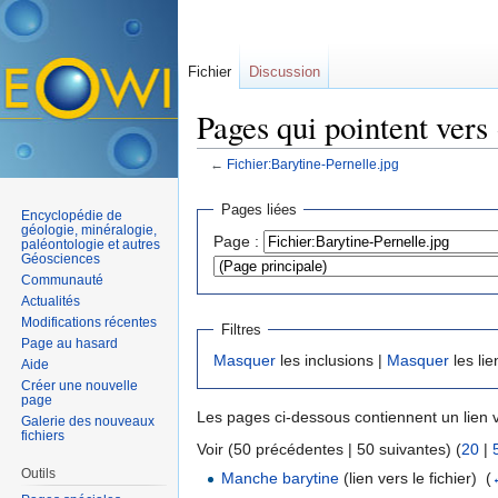
Fichier
Discussion
Pages qui pointent vers
←
Fichier:Barytine-Pernelle.jpg
Aller à :
navigation
,
rechercher
Pages liées
Encyclopédie de
géologie, minéralogie,
Page :
paléontologie et autres
Géosciences
Communauté
Actualités
Modifications récentes
Filtres
Page au hasard
Masquer
les inclusions |
Masquer
les lie
Aide
Créer une nouvelle
page
Les pages ci-dessous contiennent un lien 
Galerie des nouveaux
fichiers
Voir (50 précédentes | 50 suivantes) (
20
|
Outils
Manche barytine
(lien vers le fichier) ‎
(