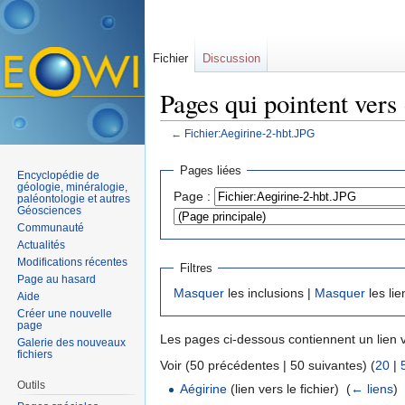
Fichier
Discussion
Pages qui pointent vers
←
Fichier:Aegirine-2-hbt.JPG
Aller à :
navigation
,
rechercher
Pages liées
Encyclopédie de
géologie, minéralogie,
Page :
paléontologie et autres
Géosciences
Communauté
Actualités
Modifications récentes
Filtres
Page au hasard
Masquer
les inclusions |
Masquer
les lie
Aide
Créer une nouvelle
page
Les pages ci-dessous contiennent un lien 
Galerie des nouveaux
fichiers
Voir (50 précédentes | 50 suivantes) (
20
|
Outils
Aégirine
(lien vers le fichier) ‎
(
← liens
)