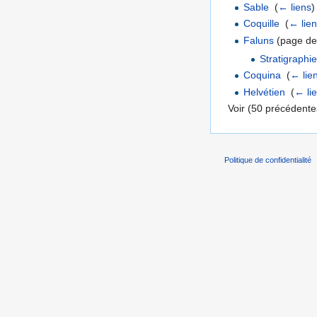
Sable
‎
(
← liens
)
Coquille
‎
(
← lie
Faluns
(page de 
Stratigraphi
Coquina
‎
(
← lie
Helvétien
‎
(
← li
Voir (50 précédentes
Politique de confidentialité