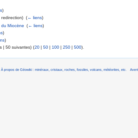
ns
)
redirection) ‎
(
← liens
)
e du Miocène
‎
(
← liens
)
ns
)
ens
)
 | 50 suivantes) (
20
|
50
|
100
|
250
|
500
).
À propos de Géowiki : minéraux, cristaux, roches, fossiles, volcans, météorites, etc.
Aver