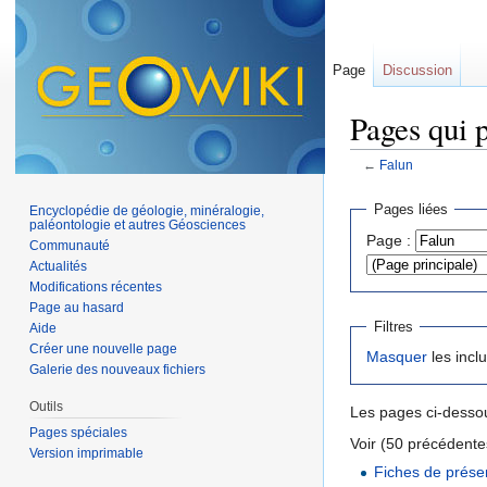
Page
Discussion
Pages qui p
←
Falun
Aller à :
navigation
,
Pages liées
Encyclopédie de géologie, minéralogie,
paléontologie et autres Géosciences
Page :
Communauté
Actualités
Modifications récentes
Page au hasard
Filtres
Aide
Créer une nouvelle page
Masquer
les incl
Galerie des nouveaux fichiers
Outils
Les pages ci-dessou
Pages spéciales
Voir (50 précédentes
Version imprimable
Fiches de prése