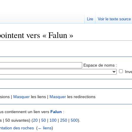
Lire
Voir le texte source
ointent vers « Falun »
rechercher
Espace de noms :
Inv
usions |
Masquer
les liens |
Masquer
les redirections
s contiennent un lien vers
Falun
:
 | 50 suivantes) (
20
|
50
|
100
|
250
|
500
).
ntation des roches
‎
(
← liens
)