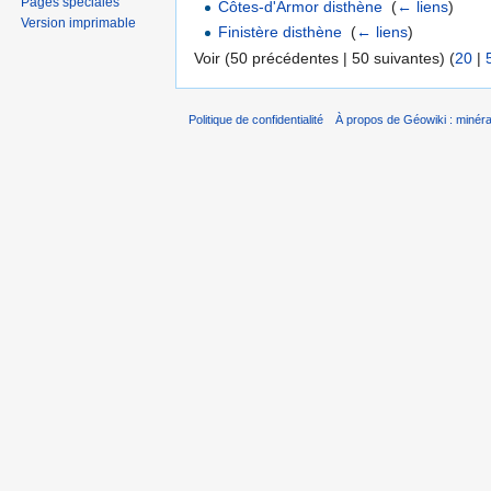
Pages spéciales
Côtes-d'Armor disthène
‎
(
← liens
)
Version imprimable
Finistère disthène
‎
(
← liens
)
Voir (50 précédentes | 50 suivantes) (
20
|
Politique de confidentialité
À propos de Géowiki : minérau