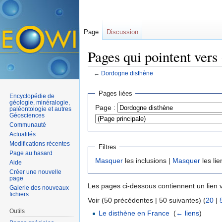
Page
Discussion
Pages qui pointent vers
←
Dordogne disthène
Aller à :
navigation
,
rechercher
Pages liées
Encyclopédie de
géologie, minéralogie,
Page :
paléontologie et autres
Géosciences
Communauté
Actualités
Modifications récentes
Filtres
Page au hasard
Masquer
les inclusions |
Masquer
les lie
Aide
Créer une nouvelle
page
Les pages ci-dessous contiennent un lien 
Galerie des nouveaux
fichiers
Voir (50 précédentes | 50 suivantes) (
20
|
Outils
Le disthène en France
‎
(
← liens
)