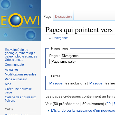
Page
Discussion
Pages qui pointent vers
←
Divergence
Aller à :
navigation
,
rechercher
Pages liées
Encyclopédie de
géologie, minéralogie,
Page :
paléontologie et autres
Géosciences
Communauté
Actualités
Modifications récentes
Filtres
Page au hasard
Masquer
les inclusions |
Masquer
les lie
Aide
Créer une nouvelle
page
Les pages ci-dessous contiennent un lien 
Galerie des nouveaux
fichiers
Voir (50 précédentes | 50 suivantes) (
20
|
Outils
L'Islande ou la naissance d'un nouve