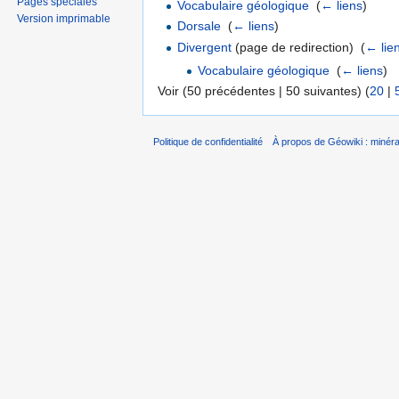
Pages spéciales
Vocabulaire géologique
‎
(
← liens
)
Version imprimable
Dorsale
‎
(
← liens
)
Divergent
(page de redirection) ‎
(
← lie
Vocabulaire géologique
‎
(
← liens
)
Voir (50 précédentes | 50 suivantes) (
20
|
Politique de confidentialité
À propos de Géowiki : minérau