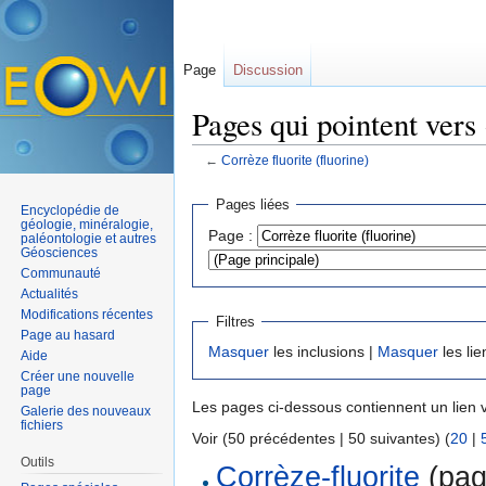
Page
Discussion
Pages qui pointent vers 
←
Corrèze fluorite (fluorine)
Aller à :
navigation
,
rechercher
Pages liées
Encyclopédie de
géologie, minéralogie,
Page :
paléontologie et autres
Géosciences
Communauté
Actualités
Modifications récentes
Filtres
Page au hasard
Masquer
les inclusions |
Masquer
les lie
Aide
Créer une nouvelle
page
Les pages ci-dessous contiennent un lien 
Galerie des nouveaux
fichiers
Voir (50 précédentes | 50 suivantes) (
20
|
Outils
Corrèze-fluorite
(page