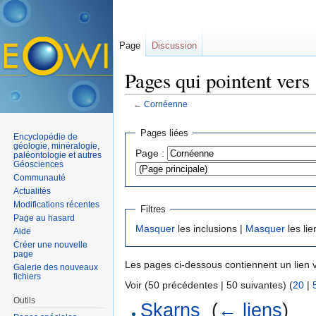
Page
Discussion
Pages qui pointent ver
←
Cornéenne
Aller à :
navigation
,
rechercher
Pages liées
Encyclopédie de
géologie, minéralogie,
Page :
paléontologie et autres
Géosciences
Communauté
Actualités
Modifications récentes
Filtres
Page au hasard
Masquer
les inclusions |
Masquer
les lie
Aide
Créer une nouvelle
page
Les pages ci-dessous contiennent un lien 
Galerie des nouveaux
fichiers
Voir (50 précédentes | 50 suivantes) (
20
|
Outils
Skarns
‎
(
← liens
)