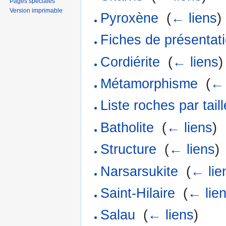
Pages spéciales
Version imprimable
Pyroxène
‎
(
← liens
)
Fiches de présentat
Cordiérite
‎
(
← liens
)
Métamorphisme
‎
(
← 
Liste roches par tail
Batholite
‎
(
← liens
)
Structure
‎
(
← liens
)
Narsarsukite
‎
(
← lie
Saint-Hilaire
‎
(
← lie
Salau
‎
(
← liens
)