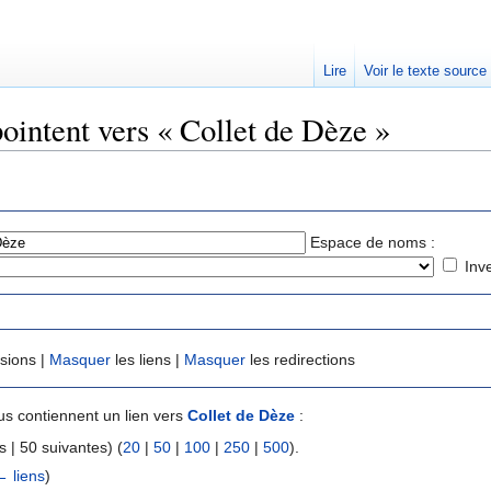
Lire
Voir le texte source
pointent vers « Collet de Dèze »
rechercher
Espace de noms :
Inv
usions |
Masquer
les liens |
Masquer
les redirections
s contiennent un lien vers
Collet de Dèze
:
 | 50 suivantes) (
20
|
50
|
100
|
250
|
500
).
← liens
)