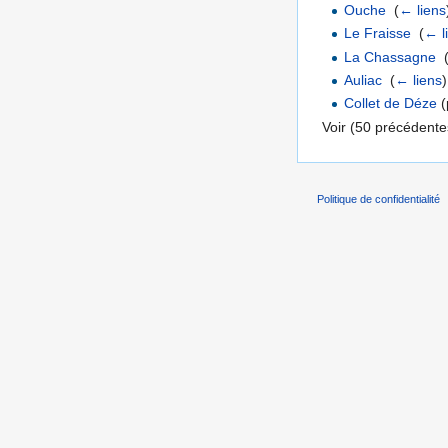
Ouche
‎
(
← liens
Le Fraisse
‎
(
← l
La Chassagne
‎
Auliac
‎
(
← liens
)
Collet de Déze
(
Voir (50 précédentes
Politique de confidentialité