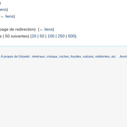
)
iens
)
(
← liens
)
page de redirection) ‎
(
← liens
)
 | 50 suivantes) (
20
|
50
|
100
|
250
|
500
).
À propos de Géowiki : minéraux, cristaux, roches, fossiles, volcans, météorites, etc.
Aver