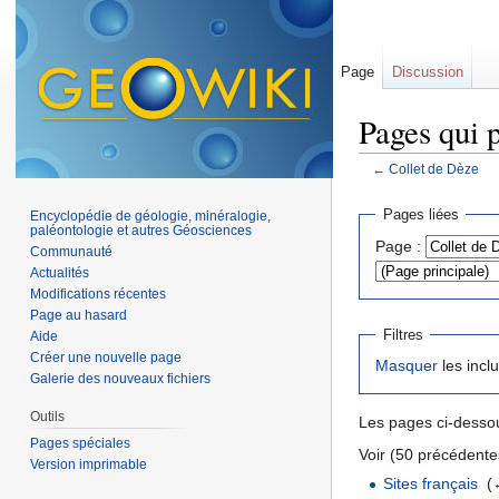
Page
Discussion
Pages qui 
←
Collet de Dèze
Aller à :
navigation
,
Pages liées
Encyclopédie de géologie, minéralogie,
paléontologie et autres Géosciences
Page :
Communauté
Actualités
Modifications récentes
Page au hasard
Filtres
Aide
Créer une nouvelle page
Masquer
les incl
Galerie des nouveaux fichiers
Outils
Les pages ci-dessou
Pages spéciales
Voir (50 précédentes
Version imprimable
Sites français
‎
(