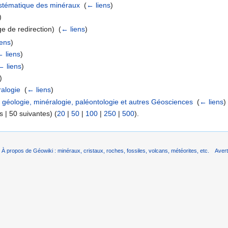
systématique des minéraux
‎
(
← liens
)
)
e de redirection) ‎
(
← liens
)
iens
)
 liens
)
← liens
)
)
ralogie
‎
(
← liens
)
 géologie, minéralogie, paléontologie et autres Géosciences
‎
(
← liens
)
 | 50 suivantes) (
20
|
50
|
100
|
250
|
500
).
À propos de Géowiki : minéraux, cristaux, roches, fossiles, volcans, météorites, etc.
Aver