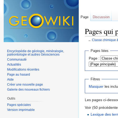
Page
Discussion
Pages qui 
←
Classe chimique 
Aller à :
navigation
,
Pages liées
Encyclopédie de géologie, minéralogie,
paléontologie et autres Géosciences
Page :
Communauté
Actualités
Modifications récentes
Page au hasard
Filtres
Aide
Créer une nouvelle page
Masquer
les incl
Galerie des nouveaux fichiers
Outils
Les pages ci-dessou
Pages spéciales
Voir (50 précédentes
Version imprimable
Lexique des ter