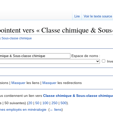
Lire
Voir le texte source
pointent vers « Classe chimique & Sous
& Sous-classe chimique
rechercher
Espace de noms :
Inv
usions |
Masquer
les liens |
Masquer
les redirections
s contiennent un lien vers
Classe chimique & Sous-classe chimiqu
 | 50 suivantes) (
20
|
50
|
100
|
250
|
500
).
mes employés en minéralogie
‎
(
← liens
)