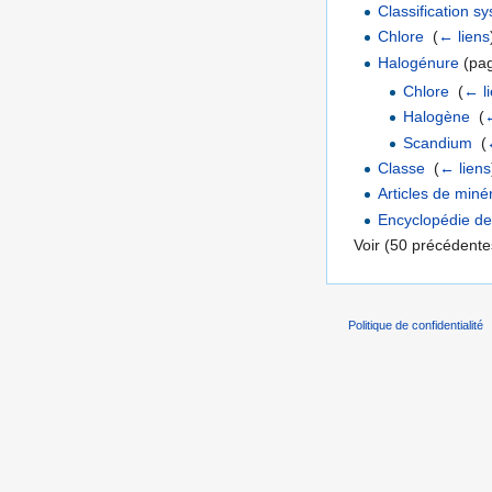
Classification 
Chlore
‎
(
← liens
Halogénure
(pag
Chlore
‎
(
← l
Halogène
‎
(
←
Scandium
‎
(
Classe
‎
(
← liens
Articles de miné
Encyclopédie de
Voir (50 précédentes
Politique de confidentialité