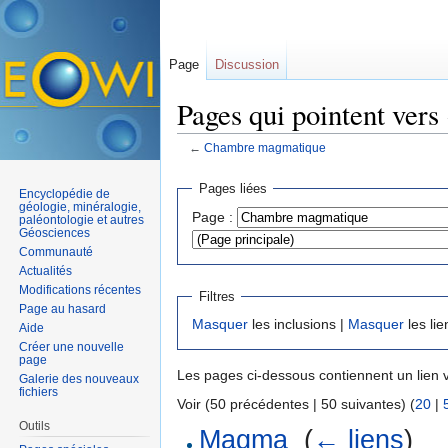
Page
Discussion
Pages qui pointent ver
←
Chambre magmatique
Aller à :
navigation
,
rechercher
Pages liées
Encyclopédie de
géologie, minéralogie,
Page :
paléontologie et autres
Géosciences
Communauté
Actualités
Modifications récentes
Filtres
Page au hasard
Masquer
les inclusions |
Masquer
les lie
Aide
Créer une nouvelle
page
Les pages ci-dessous contiennent un lien 
Galerie des nouveaux
fichiers
Voir (50 précédentes | 50 suivantes) (
20
|
Outils
Magma
‎
(
← liens
)