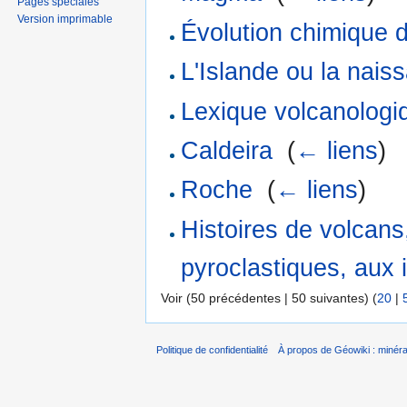
Pages spéciales
Version imprimable
Évolution chimique
L'Islande ou la nai
Lexique volcanologi
Caldeira
‎
(
← liens
)
Roche
‎
(
← liens
)
Histoires de volcan
pyroclastiques, aux 
Voir (50 précédentes | 50 suivantes) (
20
|
Politique de confidentialité
À propos de Géowiki : minérau