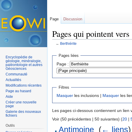
Page
Discussion
Pages qui pointent vers 
←
Berthiérite
Aller à :
navigation
,
rechercher
Pages liées
Encyclopédie de
géologie, minéralogie,
Page :
paléontologie et autres
Géosciences
Communauté
Actualités
Modifications récentes
Filtres
Page au hasard
Masquer
les inclusions |
Masquer
les lie
Aide
Créer une nouvelle
page
Les pages ci-dessous contiennent un lien 
Galerie des nouveaux
fichiers
Voir (50 précédentes | 50 suivantes) (
20
|
Outils
Antimoine
‎
(
← liens
)