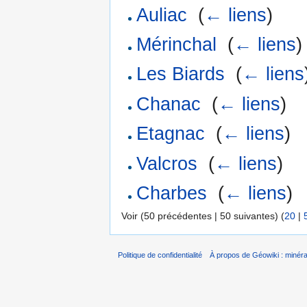
Auliac
‎
(
← liens
)
Mérinchal
‎
(
← liens
)
Les Biards
‎
(
← liens
Chanac
‎
(
← liens
)
Etagnac
‎
(
← liens
)
Valcros
‎
(
← liens
)
Charbes
‎
(
← liens
)
Voir (50 précédentes | 50 suivantes) (
20
|
Politique de confidentialité
À propos de Géowiki : minérau