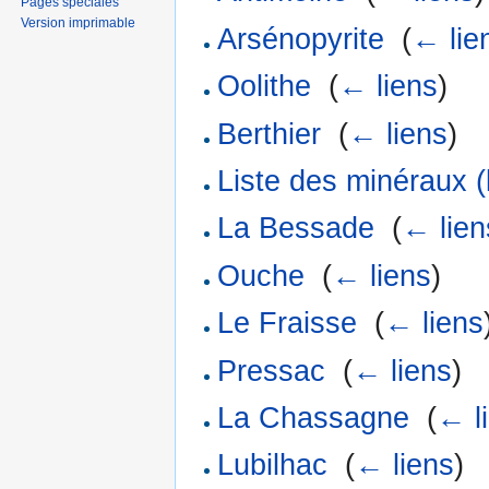
Pages spéciales
Version imprimable
Arsénopyrite
‎
(
← lie
Oolithe
‎
(
← liens
)
Berthier
‎
(
← liens
)
Liste des minéraux (l
La Bessade
‎
(
← lien
Ouche
‎
(
← liens
)
Le Fraisse
‎
(
← liens
Pressac
‎
(
← liens
)
La Chassagne
‎
(
← l
Lubilhac
‎
(
← liens
)