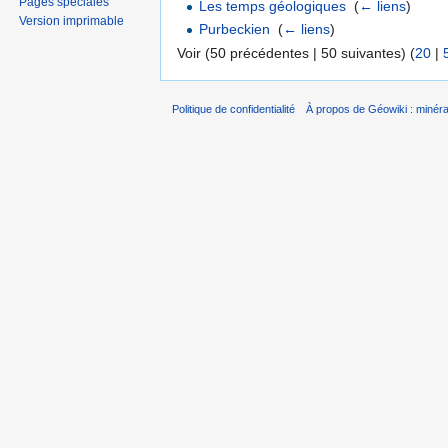
Pages spéciales
Les temps géologiques
‎
(
← liens
)
Version imprimable
Purbeckien
‎
(
← liens
)
Voir (50 précédentes | 50 suivantes) (
20
|
Politique de confidentialité
À propos de Géowiki : minérau