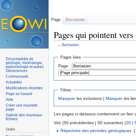
Page
Discussion
Pages qui pointent vers
←
Berriasien
Aller à :
navigation
,
rechercher
Pages liées
Encyclopédie de
géologie, minéralogie,
Page :
paléontologie et autres
Géosciences
Communauté
Actualités
Modifications récentes
Filtres
Page au hasard
Masquer
les inclusions |
Masquer
les lie
Aide
Créer une nouvelle
page
Les pages ci-dessous contiennent un lien 
Galerie des nouveaux
fichiers
Voir (50 précédentes | 50 suivantes) (
20
|
Outils
Répertoire des périodes géologiques
‎
(