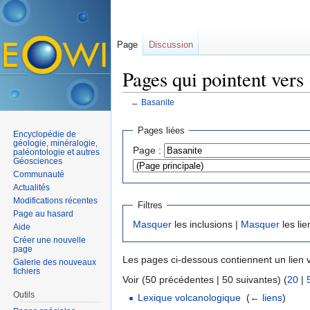
Page
Discussion
Pages qui pointent vers
←
Basanite
Aller à :
navigation
,
rechercher
Pages liées
Encyclopédie de
géologie, minéralogie,
Page :
paléontologie et autres
Géosciences
Communauté
Actualités
Modifications récentes
Filtres
Page au hasard
Masquer
les inclusions |
Masquer
les lie
Aide
Créer une nouvelle
page
Les pages ci-dessous contiennent un lien 
Galerie des nouveaux
fichiers
Voir (50 précédentes | 50 suivantes) (
20
|
Outils
Lexique volcanologique
‎
(
← liens
)