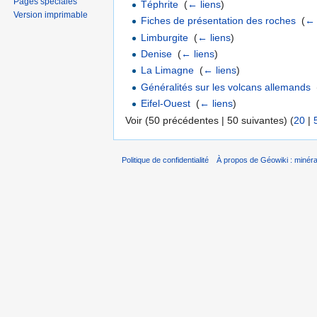
Pages spéciales
Téphrite
‎
(
← liens
)
Version imprimable
Fiches de présentation des roches
‎
(
← 
Limburgite
‎
(
← liens
)
Denise
‎
(
← liens
)
La Limagne
‎
(
← liens
)
Généralités sur les volcans allemands
‎
Eifel-Ouest
‎
(
← liens
)
Voir (50 précédentes | 50 suivantes) (
20
|
Politique de confidentialité
À propos de Géowiki : minérau