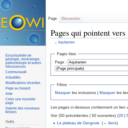
Page
Discussion
Pages qui pointent vers
←
Aquitanien
Aller à :
navigation
,
rechercher
Pages liées
Encyclopédie de
géologie, minéralogie,
Page :
paléontologie et autres
Géosciences
Communauté
Actualités
Modifications récentes
Filtres
Page au hasard
Masquer
les inclusions |
Masquer
les lie
Aide
Créer une nouvelle
page
Les pages ci-dessous contiennent un lien 
Galerie des nouveaux
fichiers
Voir (50 précédentes | 50 suivantes) (
20
|
Outils
Le plateau de Gergovie
‎
(
← liens
)