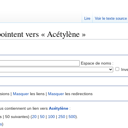
Lire
Voir le texte source
pointent vers « Acétylène »
rechercher
Espace de noms :
Inv
usions |
Masquer
les liens |
Masquer
les redirections
s contiennent un lien vers
Acétylène
:
 | 50 suivantes) (
20
|
50
|
100
|
250
|
500
).
ns
)