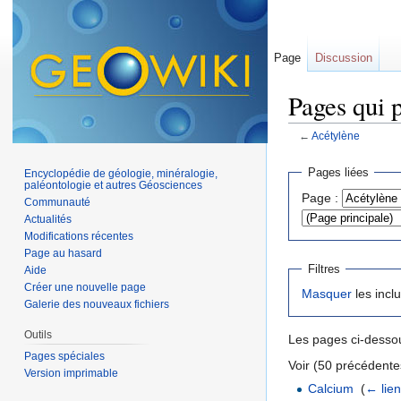
Page
Discussion
Pages qui 
←
Acétylène
Aller à :
navigation
,
Pages liées
Encyclopédie de géologie, minéralogie,
paléontologie et autres Géosciences
Page :
Communauté
Actualités
Modifications récentes
Page au hasard
Filtres
Aide
Créer une nouvelle page
Masquer
les incl
Galerie des nouveaux fichiers
Outils
Les pages ci-dessou
Pages spéciales
Voir (50 précédentes
Version imprimable
Calcium
‎
(
← lie