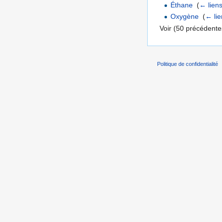
Éthane
‎
(
← lien
Oxygène
‎
(
← lie
Voir (50 précédentes
Politique de confidentialité