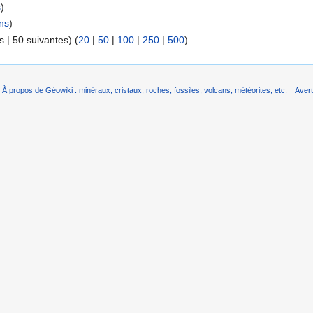
s
)
ns
)
 | 50 suivantes) (
20
|
50
|
100
|
250
|
500
).
À propos de Géowiki : minéraux, cristaux, roches, fossiles, volcans, météorites, etc.
Aver