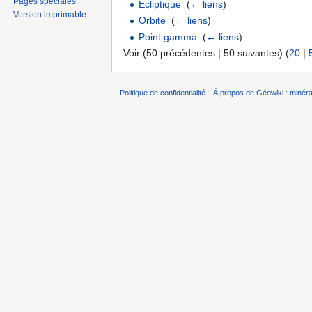
Pages spéciales
Écliptique
‎
(
← liens
)
Version imprimable
Orbite
‎
(
← liens
)
Point gamma
‎
(
← liens
)
Voir (50 précédentes | 50 suivantes) (
20
|
Politique de confidentialité
À propos de Géowiki : minérau