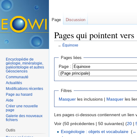
Page
Discussion
Pages qui pointent vers
←
Équinoxe
Aller à :
navigation
,
rechercher
Pages liées
Encyclopédie de
géologie, minéralogie,
Page :
paléontologie et autres
Géosciences
Communauté
Actualités
Modifications récentes
Filtres
Page au hasard
Masquer
les inclusions |
Masquer
les lie
Aide
Créer une nouvelle
page
Les pages ci-dessous contiennent un lien 
Galerie des nouveaux
fichiers
Voir (50 précédentes | 50 suivantes) (
20
|
Outils
Exogéologie : objets et vocabulaire
‎
(
← 