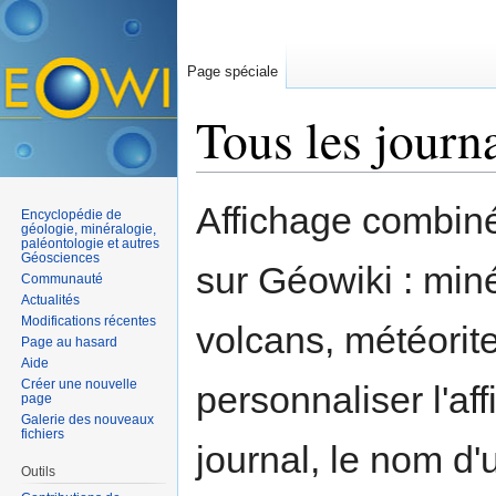
Page spéciale
Tous les journ
Aller à :
navigation
,
rechercher
Affichage combiné
Encyclopédie de
géologie, minéralogie,
paléontologie et autres
Géosciences
sur Géowiki : miné
Communauté
Actualités
Modifications récentes
volcans, météorit
Page au hasard
Aide
Créer une nouvelle
personnaliser l'af
page
Galerie des nouveaux
fichiers
journal, le nom d'
Outils