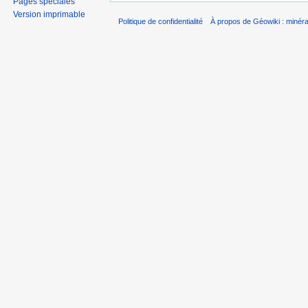
Pages spéciales
Version imprimable
Politique de confidentialité
À propos de Géowiki : minérau