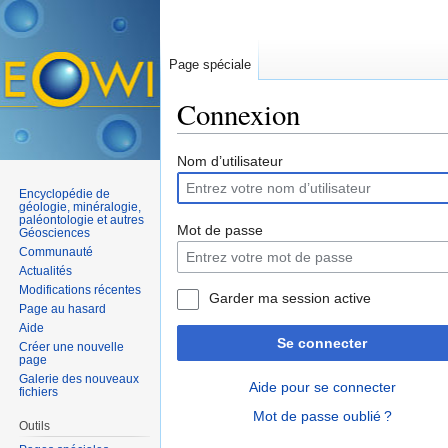
Page spéciale
Connexion
Aller à :
navigation
,
rechercher
Nom d’utilisateur
Encyclopédie de
géologie, minéralogie,
paléontologie et autres
Mot de passe
Géosciences
Communauté
Actualités
Modifications récentes
Garder ma session active
Page au hasard
Aide
Se connecter
Créer une nouvelle
page
Galerie des nouveaux
Aide pour se connecter
fichiers
Mot de passe oublié ?
Outils