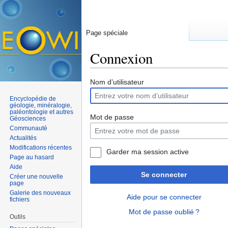
Page spéciale
Connexion
Aller à :
navigation
,
rechercher
Nom d’utilisateur
Encyclopédie de
géologie, minéralogie,
paléontologie et autres
Mot de passe
Géosciences
Communauté
Actualités
Modifications récentes
Garder ma session active
Page au hasard
Aide
Se connecter
Créer une nouvelle
page
Galerie des nouveaux
Aide pour se connecter
fichiers
Mot de passe oublié ?
Outils