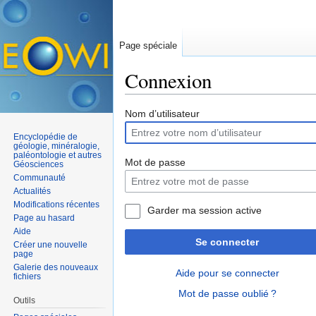
Page spéciale
Connexion
Aller à :
navigation
,
rechercher
Nom d’utilisateur
Encyclopédie de
géologie, minéralogie,
paléontologie et autres
Mot de passe
Géosciences
Communauté
Actualités
Modifications récentes
Garder ma session active
Page au hasard
Aide
Se connecter
Créer une nouvelle
page
Galerie des nouveaux
Aide pour se connecter
fichiers
Mot de passe oublié ?
Outils