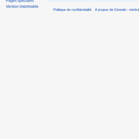
Pages spéciales
Version imprimable
Politique de confidentialité
À propos de Géowiki : minérau