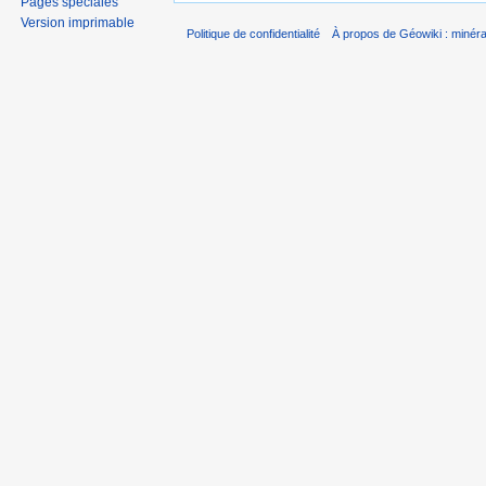
Pages spéciales
Version imprimable
Politique de confidentialité
À propos de Géowiki : minérau