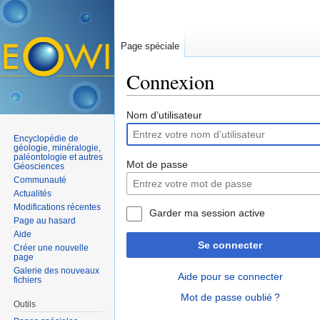
Page spéciale
Connexion
Aller à :
navigation
,
rechercher
Nom d’utilisateur
Encyclopédie de
géologie, minéralogie,
paléontologie et autres
Mot de passe
Géosciences
Communauté
Actualités
Modifications récentes
Garder ma session active
Page au hasard
Aide
Se connecter
Créer une nouvelle
page
Galerie des nouveaux
Aide pour se connecter
fichiers
Mot de passe oublié ?
Outils