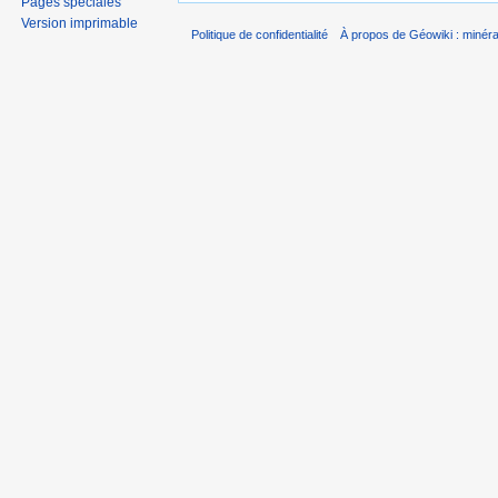
Pages spéciales
Version imprimable
Politique de confidentialité
À propos de Géowiki : minérau