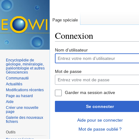
Page spéciale
Connexion
Aller à :
navigation
,
rechercher
Nom d’utilisateur
Encyclopédie de
géologie, minéralogie,
paléontologie et autres
Mot de passe
Géosciences
Communauté
Actualités
Modifications récentes
Garder ma session active
Page au hasard
Aide
Se connecter
Créer une nouvelle
page
Galerie des nouveaux
Aide pour se connecter
fichiers
Mot de passe oublié ?
Outils