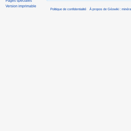
Pages spéciales
Version imprimable
Politique de confidentialité
À propos de Géowiki : minérau