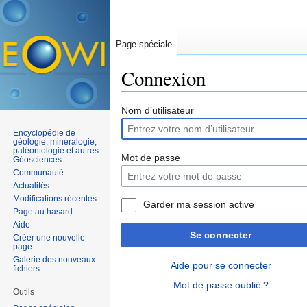
Page spéciale
Connexion
Aller à :
navigation
,
rechercher
Nom d’utilisateur
Encyclopédie de
géologie, minéralogie,
paléontologie et autres
Mot de passe
Géosciences
Communauté
Actualités
Modifications récentes
Garder ma session active
Page au hasard
Aide
Se connecter
Créer une nouvelle
page
Galerie des nouveaux
Aide pour se connecter
fichiers
Mot de passe oublié ?
Outils