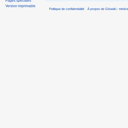
Pages spéciales
Version imprimable
Politique de confidentialité
À propos de Géowiki : minérau