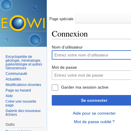
Page spéciale
Connexion
Aller à :
navigation
,
rechercher
Nom d’utilisateur
Encyclopédie de
géologie, minéralogie,
paléontologie et autres
Mot de passe
Géosciences
Communauté
Actualités
Modifications récentes
Garder ma session active
Page au hasard
Aide
Se connecter
Créer une nouvelle
page
Galerie des nouveaux
Aide pour se connecter
fichiers
Mot de passe oublié ?
Outils