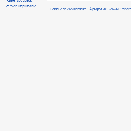
Pages spéciales
Version imprimable
Politique de confidentialité
À propos de Géowiki : minérau