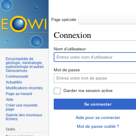
Page spéciale
Connexion
Aller à :
navigation
,
rechercher
Nom d’utilisateur
Encyclopédie de
géologie, minéralogie,
paléontologie et autres
Mot de passe
Géosciences
Communauté
Actualités
Modifications récentes
Garder ma session active
Page au hasard
Aide
Se connecter
Créer une nouvelle
page
Galerie des nouveaux
Aide pour se connecter
fichiers
Mot de passe oublié ?
Outils