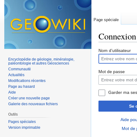
Page spéciale
Connexion
Aller à :
navigation
,
Nom d’utilisateur
Encyclopédie de géologie, minéralogie,
paléontologie et autres Géosciences
Communauté
Mot de passe
Actualités
Modifications récentes
Page au hasard
Garder ma ses
Aide
Créer une nouvelle page
Galerie des nouveaux fichiers
Se 
Outils
Aide pou
Pages spéciales
Version imprimable
Mot de 