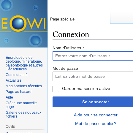
Page spéciale
Connexion
Aller à :
navigation
,
rechercher
Nom d’utilisateur
Encyclopédie de
géologie, minéralogie,
paléontologie et autres
Mot de passe
Géosciences
Communauté
Actualités
Modifications récentes
Garder ma session active
Page au hasard
Aide
Se connecter
Créer une nouvelle
page
Galerie des nouveaux
Aide pour se connecter
fichiers
Mot de passe oublié ?
Outils