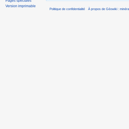
Pages spéciales
Version imprimable
Politique de confidentialité
À propos de Géowiki : minérau