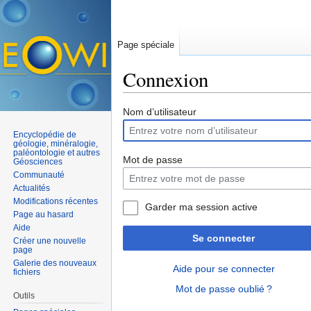
Page spéciale
Connexion
Aller à :
navigation
,
rechercher
Nom d’utilisateur
Encyclopédie de
géologie, minéralogie,
paléontologie et autres
Mot de passe
Géosciences
Communauté
Actualités
Modifications récentes
Garder ma session active
Page au hasard
Aide
Se connecter
Créer une nouvelle
page
Galerie des nouveaux
Aide pour se connecter
fichiers
Mot de passe oublié ?
Outils