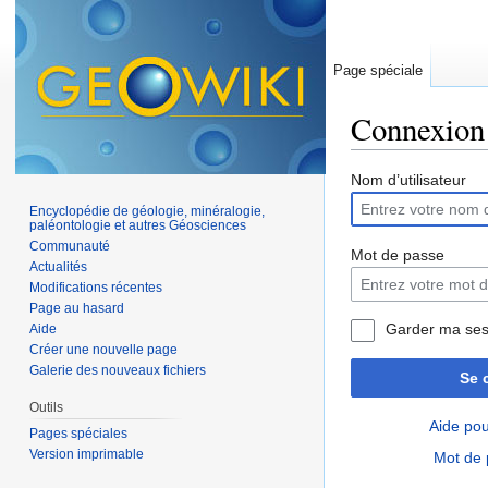
Page spéciale
Connexion
Aller à :
navigation
,
Nom d’utilisateur
Encyclopédie de géologie, minéralogie,
paléontologie et autres Géosciences
Communauté
Mot de passe
Actualités
Modifications récentes
Page au hasard
Garder ma ses
Aide
Créer une nouvelle page
Galerie des nouveaux fichiers
Se 
Outils
Aide pou
Pages spéciales
Version imprimable
Mot de 