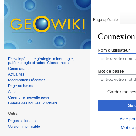
Page spéciale
Connexion
Aller à :
navigation
,
Nom d’utilisateur
Encyclopédie de géologie, minéralogie,
paléontologie et autres Géosciences
Communauté
Mot de passe
Actualités
Modifications récentes
Page au hasard
Garder ma ses
Aide
Créer une nouvelle page
Galerie des nouveaux fichiers
Se 
Outils
Aide pou
Pages spéciales
Version imprimable
Mot de 