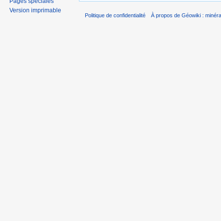
Pages spéciales
Version imprimable
Politique de confidentialité
À propos de Géowiki : minérau