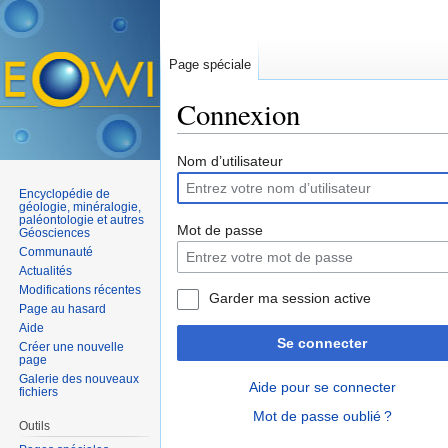
Page spéciale
Connexion
Aller à :
navigation
,
rechercher
Nom d’utilisateur
Encyclopédie de
géologie, minéralogie,
paléontologie et autres
Mot de passe
Géosciences
Communauté
Actualités
Modifications récentes
Garder ma session active
Page au hasard
Aide
Se connecter
Créer une nouvelle
page
Galerie des nouveaux
Aide pour se connecter
fichiers
Mot de passe oublié ?
Outils